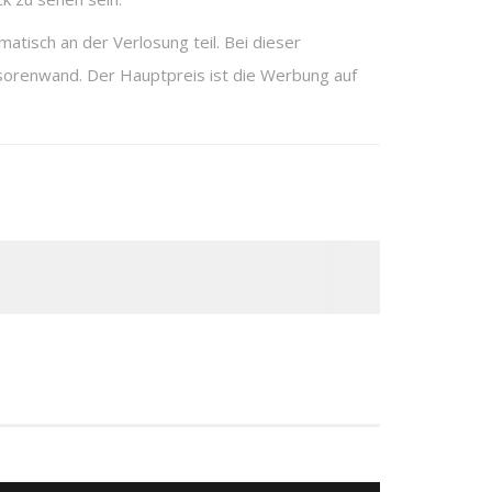
tisch an der Verlosung teil. Bei dieser
nsorenwand. Der Hauptpreis ist die Werbung auf