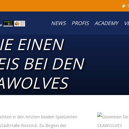
T
NEWS
PROFIS
ACADEMY
V
E EINEN
IS BEI DEN
AWOLVES
hten in den letzten beiden Spielzeiten
adtHalle Rostock. Zu Beginn der