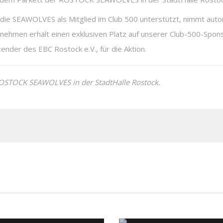
ie SEAWOLVES als Mitglied im Club 500 unterstützt, nimmt automa
rnehmen erhält einen exklusiven Platz auf unserer Club-500-Spo
zender des EBC Rostock e.V., für die Aktion.
ROSTOCK SEAWOLVES in der StadtHalle Rostock.