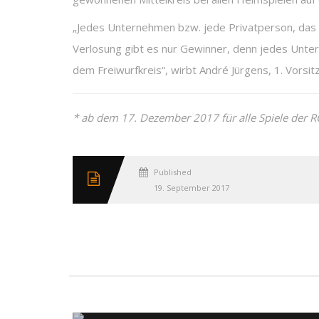
„Jedes Unternehmen bzw. jede Privatperson, das d
Verlosung gibt es nur Gewinner, denn jedes Unte
dem Freiwurfkreis“, wirbt André Jürgens, 1. Vorsit
* ab dem 17. Dezember 2017 für alle Spiele der 
Published
19. September 2017