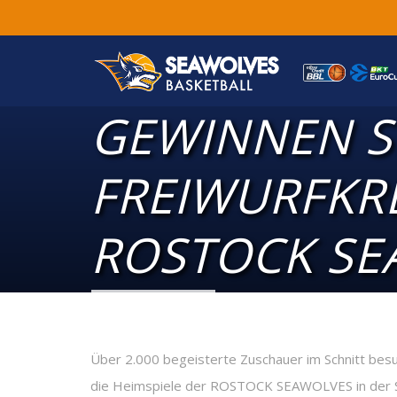
GEWINNEN SI
FREIWURFKRE
ROSTOCK SE
Über 2.000 begeisterte Zuschauer im Schnitt besuc
die Heimspiele der ROSTOCK SEAWOLVES in der St