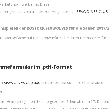
 Parkett noch werbefrei. Diese
men grundsätzlich alle aktiven Mitglieder des
SEAWOLVES CLUB 
imspielen der ROSTOCK SEAWOLVES für die Saison 2017/2
erbefläche auf dem Freiwurfkreis bei ihren Heimspielen für die
ahmeformular im .pdf-Format
 im
SEAWOLVES Club 500
und sichern Sie sich Ihre Chance auf den 
is
im Heimspiel gegen Itzehoe gezogen. Schon ab dem 17. Dezem
f dem Parkett der ROSTOCK SEAWOLVES in der StadtHalle Rostoc