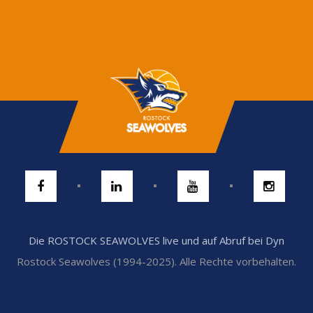
Die ROSTOCK SEAWOLVES live und auf Abruf bei Dyn
Rostock Seawolves (1994-2025). Alle Rechte vorbehalten.