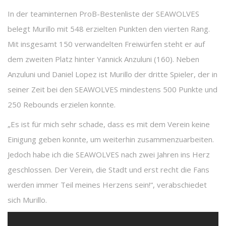
In der teaminternen ProB-Bestenliste der SEAWOLVES
belegt Murillo mit 548 erzielten Punkten den vierten Rang.
Mit insgesamt 150 verwandelten Freiwürfen steht er auf
dem zweiten Platz hinter Yannick Anzuluni (160). Neben
Anzuluni und Daniel Lopez ist Murillo der dritte Spieler, der in
seiner Zeit bei den SEAWOLVES mindestens 500 Punkte und
250 Rebounds erzielen konnte.
„Es ist für mich sehr schade, dass es mit dem Verein keine
Einigung geben konnte, um weiterhin zusammenzuarbeiten.
Jedoch habe ich die SEAWOLVES nach zwei Jahren ins Herz
geschlossen. Der Verein, die Stadt und erst recht die Fans
werden immer Teil meines Herzens sein!“, verabschiedet
sich Murillo.