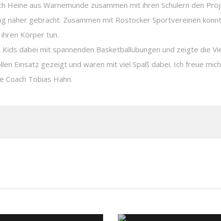
nrich Heine aus Warnemünde zusammen mit ihren Schülern den Pr
ng näher gebracht. Zusammen mit Rostocker Sportvereinen konnte
 ihren Körper tun.
ids dabei mit spannenden Basketballübungen und zeigte die Vielse
llen Einsatz gezeigt und waren mit viel Spaß dabei. Ich freue mic
te Coach Tobias Hahn.