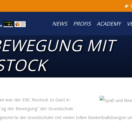
T
NEWS
PROFIS
ACADEMY
V
EWEGUNG MIT D
TOCK
ni war der EBC Rostock zu Gast in
„Tag der Bewegung“ der Grundschule
isterte die Grundschüler mit vielen tollen Basketballübungen und 