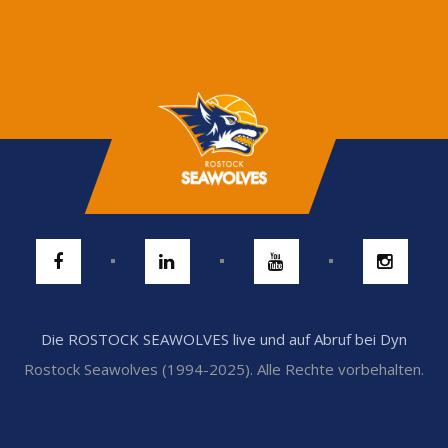
Die ROSTOCK SEAWOLVES live und auf Abruf bei Dyn
Rostock Seawolves (1994-2025). Alle Rechte vorbehalten.