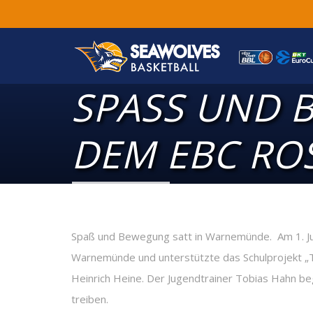
SPASS UND B
EM EBC ROS
Spaß und Bewegung satt in Warnemünde. Am 1. Ju
Warnemünde und unterstützte das Schulprojekt 
Heinrich Heine. Der Jugendtrainer Tobias Hahn bege
treiben.