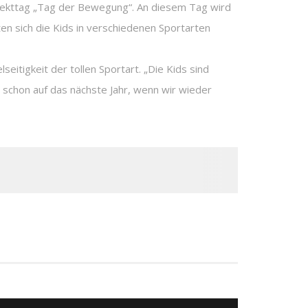
ojekttag „Tag der Bewegung“. An diesem Tag wird
n sich die Kids in verschiedenen Sportarten
itigkeit der tollen Sportart. „Die Kids sind
h schon auf das nächste Jahr, wenn wir wieder