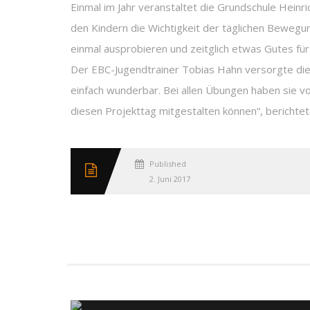
Einmal im Jahr veranstaltet die Grundschule Hei
den Kindern die Wichtigkeit der täglichen Bewegu
einmal ausprobieren und zeitglich etwas Gutes für
Der EBC-Jugendtrainer Tobias Hahn versorgte die K
einfach wunderbar. Bei allen Übungen haben sie vo
diesen Projekttag mitgestalten können“, berichte
Published
2. Juni 2017