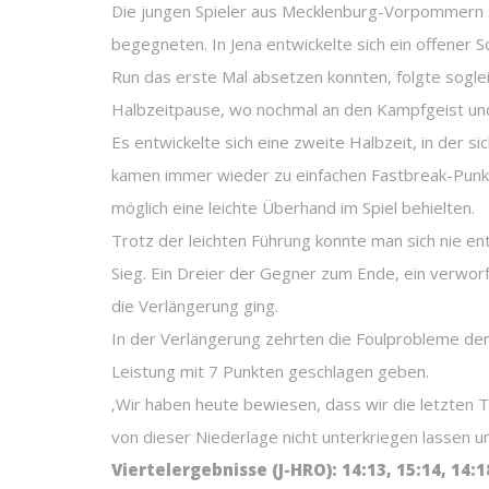
Die jungen Spieler aus Mecklenburg-Vorpommern st
begegneten. In Jena entwickelte sich ein offener S
Run das erste Mal absetzen konnten, folgte soglei
Halbzeitpause, wo nochmal an den Kampfgeist und 
Es entwickelte sich eine zweite Halbzeit, in der s
kamen immer wieder zu einfachen Fastbreak-Punkt
möglich eine leichte Überhand im Spiel behielten.
Trotz der leichten Führung konnte man sich nie en
Sieg. Ein Dreier der Gegner zum Ende, ein verworfe
die Verlängerung ging.
In der Verlängerung zehrten die Foulprobleme der
Leistung mit 7 Punkten geschlagen geben.
‚Wir haben heute bewiesen, dass wir die letzten 
von dieser Niederlage nicht unterkriegen lassen 
Viertelergebnisse (J-HRO): 14:13, 15:14, 14:18