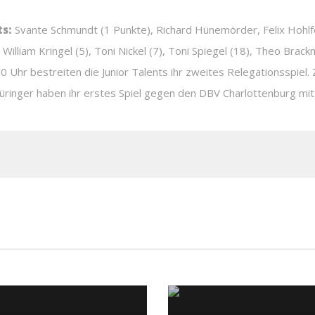
ts:
Svante Schmundt (1 Punkte), Richard Hünemörder, Felix Hohlfe
William Kringel (5), Toni Nickel (7), Toni Spiegel (18), Theo Brac
hr bestreiten die Junior Talents ihr zweites Relegationsspiel. 
üringer haben ihr erstes Spiel gegen den DBV Charlottenburg mit