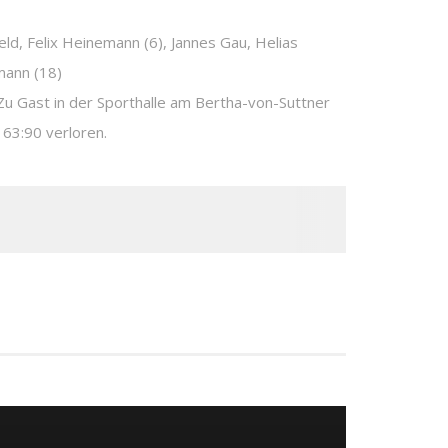
ld, Felix Heinemann (6), Jannes Gau, Helias
kmann (18)
Zu Gast in der Sporthalle am Bertha-von-Suttner
 63:90 verloren.