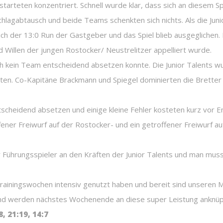
arteten konzentriert. Schnell wurde klar, dass sich an diesem 
chlagabtausch und beide Teams schenkten sich nichts. Als die Juni
ch der 13:0 Run der Gastgeber und das Spiel blieb ausgeglichen. 
Willen der jungen Rostocker/ Neustrelitzer appelliert wurde.
ich kein Team entscheidend absetzen konnte. Die Junior Talents wu
en. Co-Kapitäne Brackmann und Spiegel dominierten die Bretter u
tscheidend absetzen und einige kleine Fehler kosteten kurz vor E
ner Freiwurf auf der Rostocker- und ein getroffener Freiwurf auf
 Führungsspieler an den Kräften der Junior Talents und man mus
Trainingswochen intensiv genutzt haben und bereit sind unseren 
und werden nächstes Wochenende an diese super Leistung anknüpfe
, 21:19, 14:7