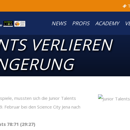
T
NEWS
PROFIS
ACADEMY
V
NTS VERLIEREN
ÄNGERUNG
iele, mussten sich die Junior Talents
 Februar bei den Science City Jena nach
ts 78:71 (29:27)