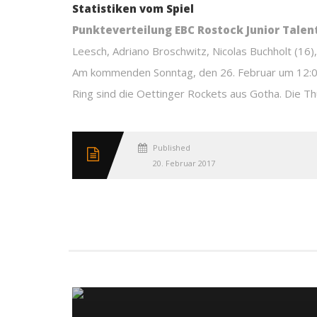
Statistiken vom Spiel
Punkteverteilung EBC Rostock Junior Talen
Leesch, Adriano Broschwitz, Nicolas Buchholt (16), 
Am kommenden Sonntag, den 26. Februar um 12:00 U
Ring sind die Oettinger Rockets aus Gotha. Die Th
Published
20. Februar 2017