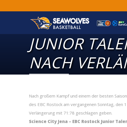
JUNIOR TALE
NACH VERL
Nach großem Kampf und einem der besten Saisonsp
des EBC Rostock am vergangenen Sonntag, den 19.
Verlängerung mit 71:78 geschlagen geben.
Science City Jena – EBC Rostock Junior Talen