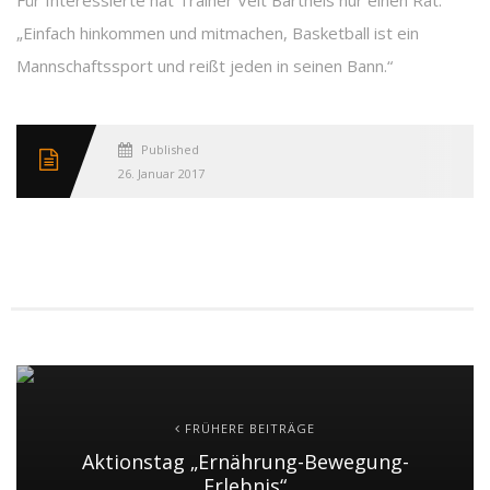
Für Interessierte hat Trainer Veit Barthels nur einen Rat:
„Einfach hinkommen und mitmachen, Basketball ist ein
Mannschaftssport und reißt jeden in seinen Bann.“
Published
26. Januar 2017
FRÜHERE BEITRÄGE
Aktionstag „Ernährung-Bewegung-
Erlebnis“