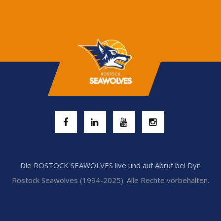
Die ROSTOCK SEAWOLVES live und auf Abruf bei Dyn
Rostock Seawolves (1994-2025). Alle Rechte vorbehalten.