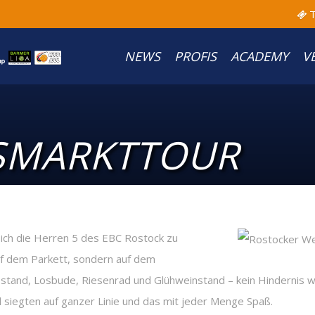
T
NEWS
PROFIS
ACADEMY
V
SMARKTTOUR
ich die Herren 5 des EBC Rostock zu
uf dem Parkett, sondern auf dem
tand, Losbude, Riesenrad und Glühweinstand – kein Hindernis wa
siegten auf ganzer Linie und das mit jeder Menge Spaß.