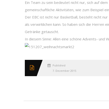
Ein Team zu sein bedeutet nicht nur, sich auf de
gemeinschaftliche Aktivitäten, wie zum Beispiel ei
Der EBC ist nicht nur Basketball, besteht nicht n
als verwirklichen kann. So haben sich die Herre
Getränke getauscht.
In diesem Sinne: Allen eine schöne Advents- und W
Published
7. Dezember 2015