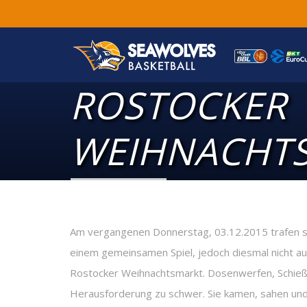
ROSTOCKER
WEIHNACHT
Am vergangenen Donnerstag, 03.12.2015 trafen s
einem gemeinsamen Spiel, jedoch diesmal nicht a
Rostocker Weihnachtsmarkt. Dosenwerfen, Schießs
Herausforderung zu schwer. Sie kamen, sahen und 