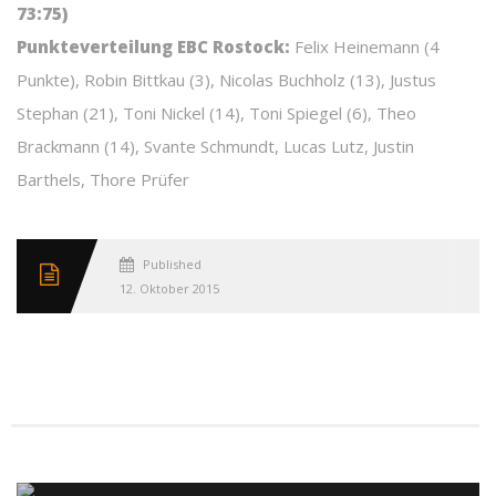
73:75)
Punkteverteilung EBC Rostock:
Felix Heinemann (4
Punkte), Robin Bittkau (3), Nicolas Buchholz (13), Justus
Stephan (21), Toni Nickel (14), Toni Spiegel (6), Theo
Brackmann (14), Svante Schmundt, Lucas Lutz, Justin
Barthels, Thore Prüfer
Published
12. Oktober 2015