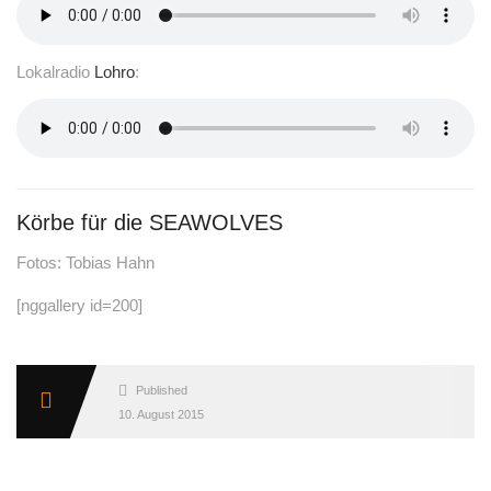
Lokalradio
Lohro
:
Körbe für die SEAWOLVES
Fotos: Tobias Hahn
[nggallery id=200]
Published
10. August 2015