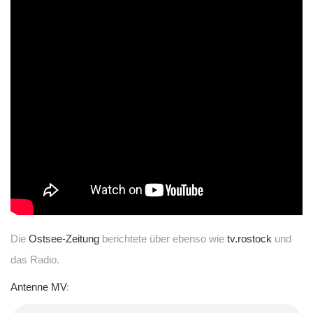
Die
Ostsee-Zeitung
berichtete über ebenso wie
tv.rostock
und
das Radio.
Antenne MV
: