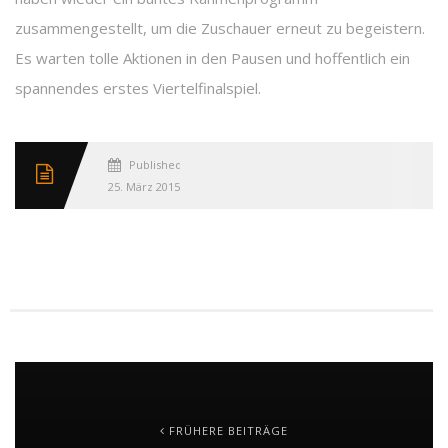
zusammengestellt, um die Zuschauer erneut zu begeistern.
Es warten tolle Aktionen in den Pausen und hoffentlich ein
spannendes erstes Viertelfinalspiel.
Published
25. März 2015
FRÜHERE BEITRÄGE