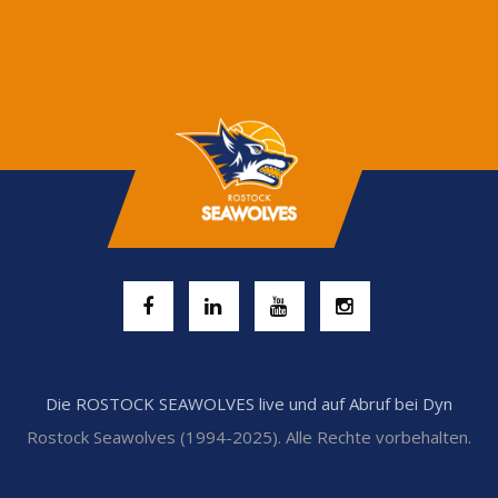
Die ROSTOCK SEAWOLVES live und auf Abruf bei Dyn
Rostock Seawolves (1994-2025). Alle Rechte vorbehalten.