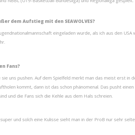
nd NBBL (U19-Basketball-Bundesliga) und Regionalliga gespielt. 
außer dem Aufstieg mit den SEAWOLVES?
 Jugendnationalmannschaft eingeladen wurde, als ich aus den USA
hr.
nen Fans?
ie sie uns pushen. Auf dem Spielfeld merkt man das meist erst in 
tholen kommt, dann ist das schon phänomenal. Das pusht einen u
nd und die Fans sich die Kehle aus dem Hals schreien.
uper und solch eine Kulisse sieht man in der ProB nur sehr selte