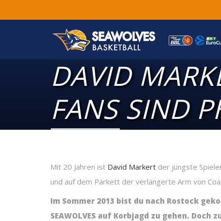
DAVID MARKE
FANS SIND 
Mit 20 Jahren ist
David Markert
der jüngste Spiel
und auf dem Parkett der verlängerte Arm von Coac
Im Sommer 2013 bist du nach Rostock geko
SEAWOLVES auf Korbjagd zu gehen. Doch zur