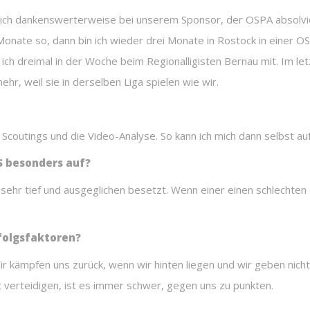
ich dankenswerterweise bei unserem Sponsor, der OSPA absolviere,
ate so, dann bin ich wieder drei Monate in Rostock in einer OSPA-
ich dreimal in der Woche beim Regionalligisten Bernau mit. Im let
ehr, weil sie in derselben Liga spielen wie wir.
Scoutings und die Video-Analyse. So kann ich mich dann selbst au
S besonders auf?
ehr tief und ausgeglichen besetzt. Wenn einer einen schlechten T
rfolgsfaktoren?
ir kämpfen uns zurück, wenn wir hinten liegen und wir geben nich
t verteidigen, ist es immer schwer, gegen uns zu punkten.