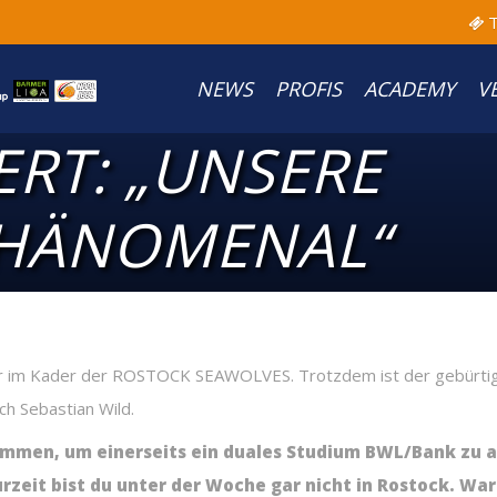
T
NEWS
PROFIS
ACADEMY
V
RT: „UNSERE
PHÄNOMENAL“
er im Kader der ROSTOCK SEAWOLVES. Trotzdem ist der gebürtig
h Sebastian Wild.
mmen, um einerseits ein duales Studium BWL/Bank zu ab
zeit bist du unter der Woche gar nicht in Rostock. Wa