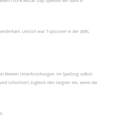
Beim OSPA Allstar Day spielten wir dann in
 wiederkam. Und ich war Topscorer in der JBBL
den kleinen Unterbrechungen. Im Spielzug selbst
nd schüchtert zugleich den Gegner ein, wenn die
n.