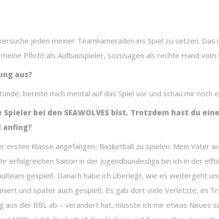
d versuche jeden meiner Teamkameraden ins Spiel zu setzen. Das 
st meine Pflicht als Aufbauspieler, sozusagen als rechte Hand vom
tung aus?
Stunde, bereite mich mental auf das Spiel vor und schau mir noch e
e Spieler bei den SEAWOLVES bist. Trotzdem hast du ei
l anfing?
 der ersten Klasse angefangen, Basketball zu spielen. Mein Vater 
r erfolgreichen Saison in der Jugendbundesliga bin ich in der elf
hulteam gespielt. Danach habe ich überlegt, wie es weitergeht un
niert und später auch gespielt. Es gab dort viele Verletzte, im Tra
tieg aus der BBL ab – verändert hat, musste ich mir etwas Neues 