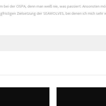
um bei der OSPA, denn man weiß nie, was passiert. Ansonsten möch
angfristigen Zielsetzung der SEAWOLVES, bei denen ich mich sehr w