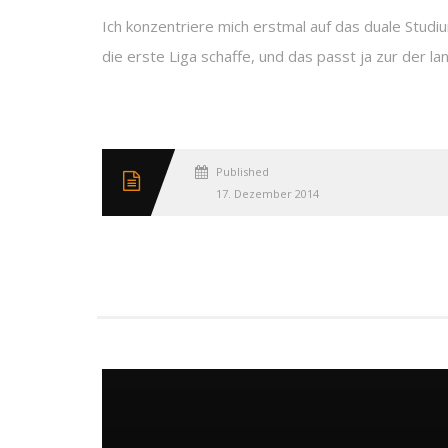
Ich konzentriere mich erstmal auf das duale Studi
die erste Liga schaffe, und das passt ja zur der l
Published
17. Dezember 2014