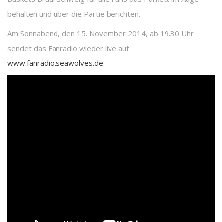
behalten und über die Partie berichten.
Am Sonnabend, den 15. November 2014, ab 19.30 Uhr
sendet das Fanradio wieder live auf
www.fanradio.seawolves.de
.