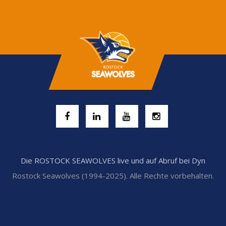
Die ROSTOCK SEAWOLVES live und auf Abruf bei Dyn
Rostock Seawolves (1994-2025). Alle Rechte vorbehalten.